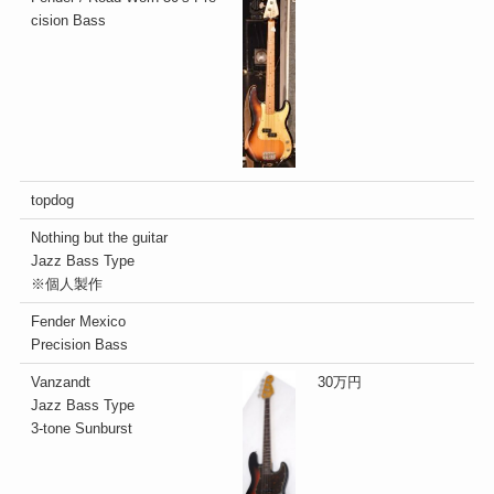
cision Bass
topdog
Nothing but the guitar
Jazz Bass Type
※個人製作
Fender Mexico
Precision Bass
Vanzandt
30万円
Jazz Bass Type
3-tone Sunburst