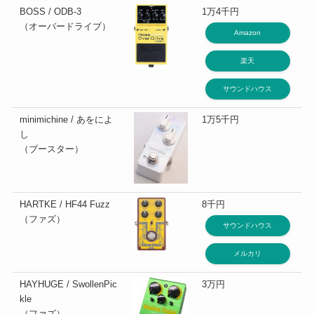
BOSS / ODB-3
1万4千円
（オーバードライブ）
Amazon
楽天
サウンドハウス
minimichine / あをによ
1万5千円
し
（ブースター）
HARTKE / HF44 Fuzz
8千円
（ファズ）
サウンドハウス
メルカリ
HAYHUGE / SwollenPic
3万円
kle
（ファズ）